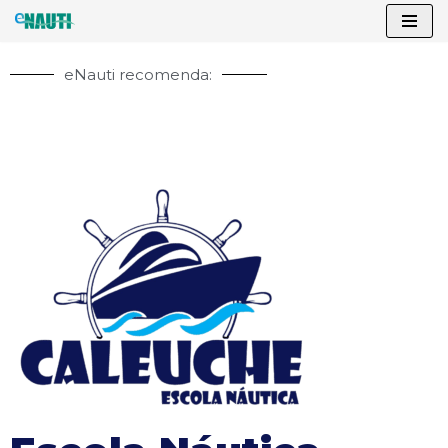
Pular
eNauti recomenda:
para
o
conteúdo