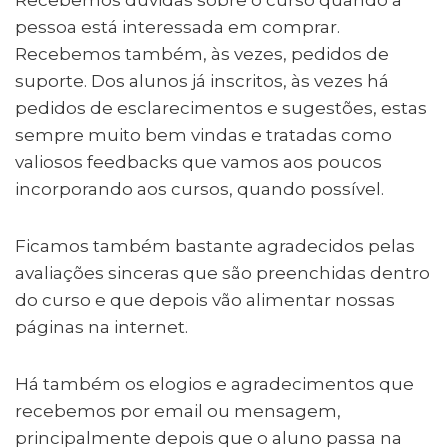
A
Li
b
r
dI
ra
pessoa está interessada em comprar.
p
n
o
n
m
Recebemos também, às vezes, pedidos de
p
k
o
suporte. Dos alunos já inscritos, às vezes há
pedidos de esclarecimentos e sugestões, estas
k
sempre muito bem vindas e tratadas como
valiosos feedbacks que vamos aos poucos
incorporando aos cursos, quando possível.
Ficamos também bastante agradecidos pelas
avaliações sinceras que são preenchidas dentro
do curso e que depois vão alimentar nossas
páginas na internet.
Há também os elogios e agradecimentos que
recebemos por email ou mensagem,
principalmente depois que o aluno passa na