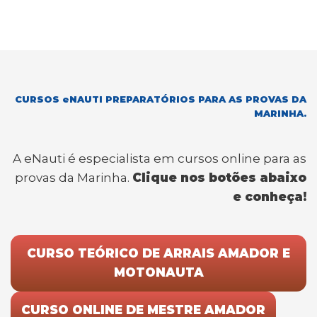
a
p
c
it
k
ai
e
ar
ts
y
e
te
e
l
g
e
A
Li
b
r
dI
ra
p
n
o
n
m
p
k
o
CURSOS eNAUTI PREPARATÓRIOS PARA AS PROVAS DA
k
MARINHA.
A eNauti é especialista em cursos online para as
provas da Marinha.
Clique nos botões abaixo
e conheça!
CURSO TEÓRICO DE ARRAIS AMADOR E
MOTONAUTA
CURSO ONLINE DE MESTRE AMADOR