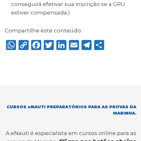
conseguirá efetivar sua inscrição se a GRU
estiver compensada.)
Compartilhe este conteúdo:
W
C
F
T
Li
E
T
S
h
o
a
w
n
m
el
h
a
p
c
it
k
ai
e
ar
ts
y
e
te
e
l
g
e
A
Li
b
r
dI
ra
p
n
o
n
m
p
k
o
CURSOS eNAUTI PREPARATÓRIOS PARA AS PROVAS DA
k
MARINHA.
A eNauti é especialista em cursos online para as