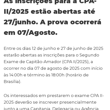
As inscrições para a CPA-
a
p
c
it
k
ai
e
ar
ts
y
e
te
e
l
g
e
II/2025 estão abertas até
A
Li
b
r
dI
ra
27/junho. A prova ocorrerá
p
n
o
n
m
em 07/Agosto.
p
k
o
k
Entre os dias 12 de junho e 27 de junho de 2025
estarão abertas as inscrições para o Segundo
Exame de Capitão-Amador (CPA II/2025), a
ocorrer no dia 07 de agosto de 2025 com início
às 14:00h e término às 18:00h (horário de
Brasília).
Os interessados em prestarem o exame CPA II-
2025 deverão se inscrever presencialmente
junto a uma Capitania, Delegacia ou Agência