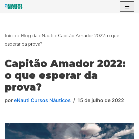
Pular
para
o
Início
»
Blog da eNauti
»
Capitão Amador 2022: o que
conteúdo
esperar da prova?
Capitão Amador 2022:
o que esperar da
prova?
por
eNauti Cursos Náuticos
15 de julho de 2022