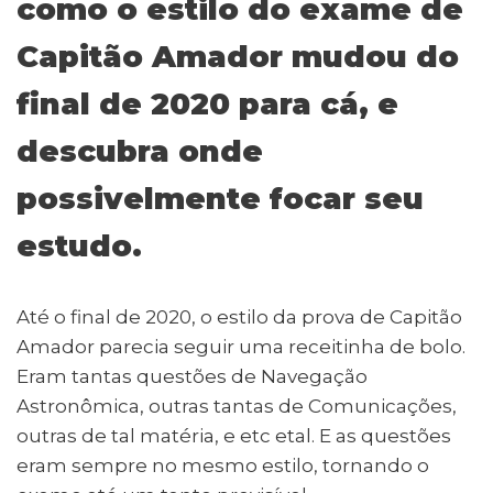
ts
y
e
te
e
l
g
e
como o estilo do exame de
A
Li
b
r
dI
ra
Capitão Amador mudou do
p
n
o
n
m
final de 2020 para cá, e
p
k
o
k
descubra onde
possivelmente focar seu
estudo.
Até o final de 2020, o estilo da prova de Capitão
Amador parecia seguir uma receitinha de bolo.
Eram tantas questões de Navegação
Astronômica, outras tantas de Comunicações,
outras de tal matéria, e etc etal. E as questões
eram sempre no mesmo estilo, tornando o